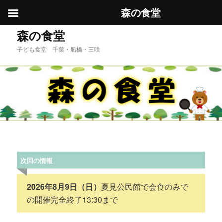
森の食堂
メ
森の食堂
イ
子ども食堂 千葉・船橋・三咲
ン
コ
ン
テ
ン
ツ
へ
移
動
次回の情報
2026年8月9日（日）
夏見公民館で会食のみで
の開催完全終了13:30まで