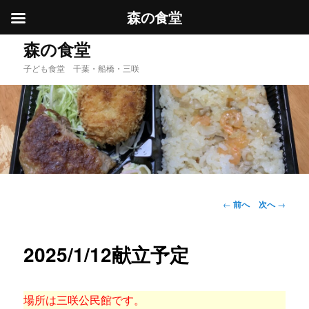
森の食堂
メ
森の食堂
イ
子ども食堂 千葉・船橋・三咲
ン
コ
ン
テ
ン
ツ
へ
移
動
投
←
前へ
次へ
→
稿
ナ
ビ
2025/1/12献立予定
ゲ
ー
シ
場所は三咲公民館です。
ョ