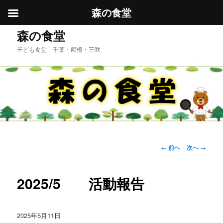
森の食堂
メ
森の食堂
イ
子ども食堂 千葉・船橋・三咲
ン
コ
ン
テ
ン
ツ
へ
移
動
投
←
前へ
次へ
→
稿
ナ
ビ
2025/5 活動報告
ゲ
ー
シ
2025年5月11日
ョ