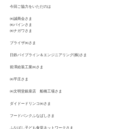
今回ご協力をいただのは
㈱誠商会さま
㈱パインさま
㈱ナガワさま
ブライザ㈱さま
日鉄パイプライン＆エンジニアリング(株)さま
前澤給装工業㈱さま
㈱平庄さま
㈱文明堂銀座店 船橋工場さま
ダイドードリンコ㈱さま
フードバンクふなばしさま
ふなばし子ども食堂ネットワークさま