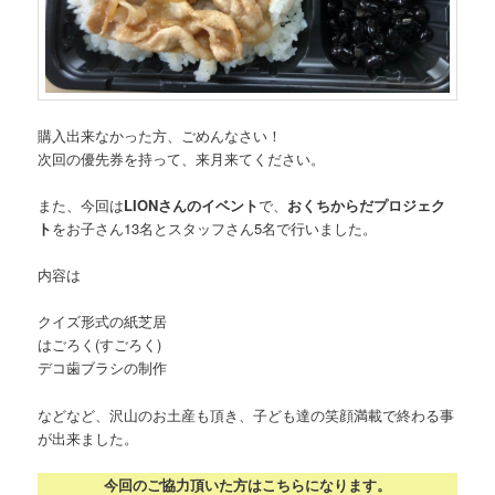
購入出来なかった方、ごめんなさい！
次回の優先券を持って、来月来てください。
また、今回は
LIONさんのイベント
で、
おくちからだプロジェク
ト
をお子さん13名とスタッフさん5名で行いました。
内容は
クイズ形式の紙芝居
はごろく(すごろく)
デコ歯ブラシの制作
などなど、沢山のお土産も頂き、子ども達の笑顔満載で終わる事
が出来ました。
今回のご協力頂いた方はこちらになります。