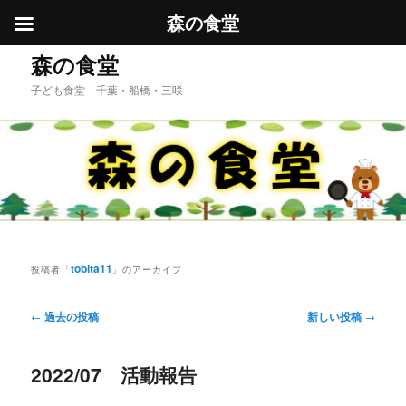
森の食堂
メ
サ
森の食堂
イ
ブ
子ども食堂 千葉・船橋・三咲
ン
コ
コ
ン
ン
テ
テ
ン
ン
ツ
ツ
へ
へ
移
移
動
動
tobita11
投稿者「
」のアーカイブ
投
←
過去の投稿
新しい投稿
→
稿
ナ
2022/07 活動報告
ビ
ゲ