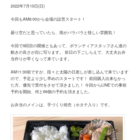
ー
2022年7月10日(日)
シ
ョ
今回もAM8:00から会場の設営スタート！
ン
曇り空だと思っていたら、雨がパラパラと怪しい雰囲気！
今回で9回目の開催ともあって、ボランティアスタッフさん達の
動きの良さが目に写ります。 前日の下ごしらえで、大丈夫お弁
当作りが早くなって来ています。
AM11:30前ですが、段々と太陽の日差しが差し込んで来ています
ので、予定より少し早めのスタートです！ 前回購入出来なかっ
た方、優先で受付をさせて頂きました！ 今回からLINEでの事前
予約を開始、何と66個の予約を頂きました。
お弁当のメインは、手づくり焼売（ホタテ入り）です。