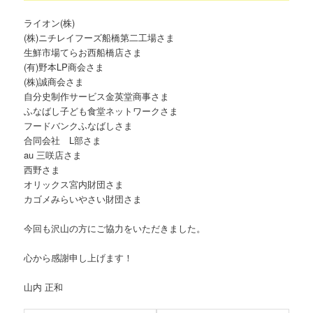
ライオン(株)
(株)ニチレイフーズ船橋第二工場さま
生鮮市場てらお西船橋店さま
(有)野本LP商会さま
(株)誠商会さま
自分史制作サービス金英堂商事さま
ふなばし子ども食堂ネットワークさま
フードバンクふなばしさま
合同会社 L部さま
au 三咲店さま
西野さま
オリックス宮内財団さま
カゴメみらいやさい財団さま
今回も沢山の方にご協力をいただきました。
心から感謝申し上げます！
山内 正和