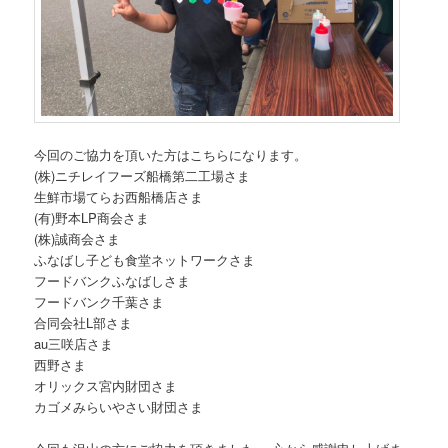
今回のご協力を頂いた方はこちらになります。
(株)ニチレイフーズ船橋第二工場さま
生鮮市場てらお西船橋店さま
(有)野本LP商会さま
(株)誠商会さま
ふなばし子ども食堂ネットワークさま
フードバンクふなばしさま
フードバンク千葉さま
合同会社L部さま
au三咲店さま
西野さま
オリックス宮内財団さま
カゴメみらいやさい財団さま